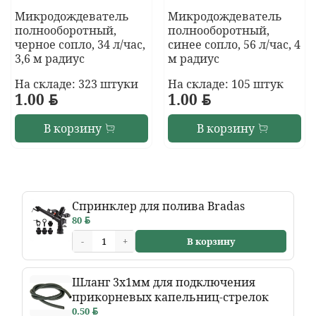
Микродождеватель
Микродождеватель
полнооборотный,
полнооборотный,
черное сопло, 34 л/час,
синее сопло, 56 л/час, 4
3,6 м радиус
м радиус
На складе: 323 штуки
На складе: 105 штук
1.00
BYN
1.00
BYN
В корзину
В корзину
Спринклер для полива Bradas
80
BYN
-
+
В корзину
Шланг 3х1мм для подключения
прикорневых капельниц-стрелок
0.50
BYN