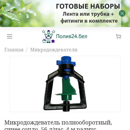
Главная
Микродождеватели
Микродождеватель полнооборотный,
синее сопло, 56 л/час, 4 м радиус