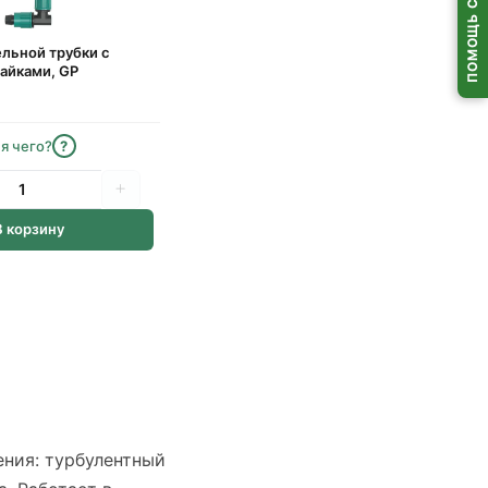
ПОМОЩЬ С ВЫБОРОМ
ельной трубки с
айками, GP
я чего?
?
В корзину
ния: турбулентный