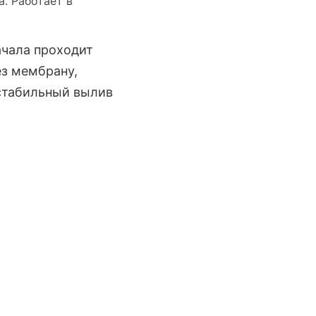
. Работает в
ачала проходит
ез мембрану,
 стабильный вылив