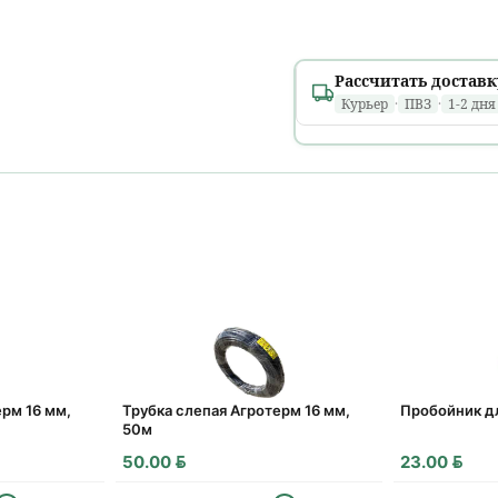
Рассчитать доставк
Курьер
·
ПВЗ
·
1-2 дня
Минск и областные
1 день
расчет...
В течение дня, в том 
Ориентировочно: вто
Районные города
1 день
расчет...
До
18:00
· только
пн–п
Ориентировочно: вто
ерм 16 мм,
Трубка слепая Агротерм 16 мм,
Пробойник д
50м
Деревни и агрогор
BYN
BYN
50.00
23.00
1–2 дня
расчет...
?