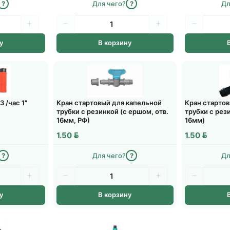
?
Для чего?
?
Дл
Только
пн–пт
· время 
Ориентировочно: 11 и
у
В корзину
Пункты выдачи (ПВ
1–2 дня
расчет...
Самовывоз из
пунктов
 /час 1"
Кран стартовый для капельной
Кран старто
трубки с резинкой (с ершом, отв.
трубки с рез
16мм, РФ)
16мм)
BYN
BYN
1.50
1.50
?
Для чего?
?
Дл
у
В корзину