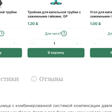
ной трубки
Тройник для капельной трубки с
Угол для кап
зажимными гайками, GP
зажимными г
BYN
BYN
1.20
1.00
?
Для чего?
?
Дл
у
В корзину
истики
Отзывы
ьница с комбинированной системой компенсации давле