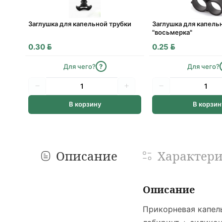
Заглушка для капельной трубки
Заглушка для капель
"восьмерка"
BYN
BYN
0.30
0.25
Для чего?
?
Для чего?
В корзину
В корзин
Описание
Характер
Описание
Прикорневая капел