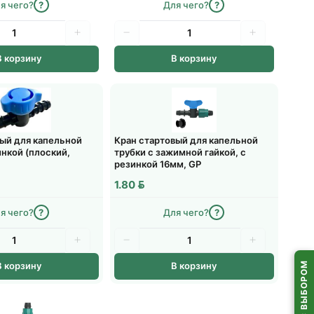
я чего?
?
Для чего?
?
доставки на усмотрение водителя
ли среда, 12 августа
В корзину
В корзину
З)
 выдачи
по всей Беларуси
вый для капельной
Кран стартовый для капельной
инкой (плоский,
трубки с зажимной гайкой, с
резинкой 16мм, GP
BYN
1.80
я чего?
?
Для чего?
?
В корзину
В корзину