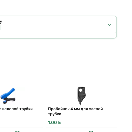
у
 города
числе
после 18:00
рник, 11 августа
т
рник, 11 августа
ля слепой трубки
Пробойник 4 мм для слепой
трубки
одки
BYN
1.00