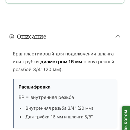
Минск и областные города
1 день
расчет...
В течение дня, в том числе
после 18:00
Ориентировочно: вторник, 11 августа
Описание
Районные города
1 день
расчет...
До
18:00
· только
пн–пт
Ерш пластиковый для подключения шланга
Ориентировочно: вторник, 11 августа
или трубки
диаметром 16 мм
с внутренней
резьбой 3/4" (20 мм).
Деревни и агрогородки
1–2 дня
?
расчет...
Только
пн–пт
· время доставки на усмотрение водителя
Расшифровка
Ориентировочно: 11 или среда, 12 августа
ВР = внутренняя резьба
Пункты выдачи (ПВЗ)
Внутренняя резьба 3/4" (20 мм)
1–2 дня
расчет...
Для трубки 16 мм и шланга 5/8"
Самовывоз из
пунктов выдачи
по всей Беларуси