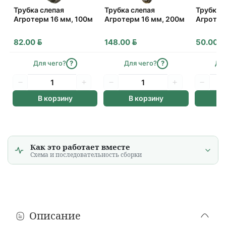
Деревни и агрогородки
Трубка слепая
Трубка слепая
Трубка 
1–2 дня
?
расчет...
Агротерм 16 мм, 100м
Агротерм 16 мм, 200м
Агротер
Только
пн–пт
· время доставки на усмотрение водителя
BYN
BYN
BYN
82.00
148.00
50.00
Ориентировочно: 11 или среда, 12 августа
Пункты выдачи (ПВЗ)
Для чего?
?
Для чего?
?
Дл
1–2 дня
расчет...
Самовывоз из
пунктов выдачи
по всей Беларуси
В корзину
В корзину
В
Как это работает вместе
Схема и последовательность сборки
Описание