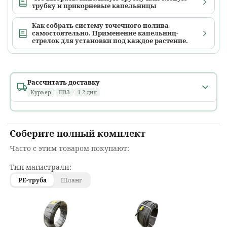
трубку и прикорневые капельницы
Как собрать систему точечного полива
самостоятельно. Применение капельниц-
стрелок для установки под каждое растение.
Рассчитать доставку
Курьер
·
ПВЗ
·
1-2 дня
Минск и областные города
1 день
расчет...
Соберите полный комплект
В течение дня, в том числе
после 18:00
Часто с этим товаром покупают:
Ориентировочно: вторник, 11 августа
Тип магистрали:
Районные города
PE-труба
Шланг
1 день
расчет...
До
18:00
· только
пн–пт
Ориентировочно: вторник, 11 августа