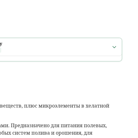
у
 города
числе
после 18:00
рник, 11 августа
веществ, плюс микроэлементы в хелатной
т
ми. Предназначено для питания полевых,
бых систем полива и орошения, для
рник, 11 августа