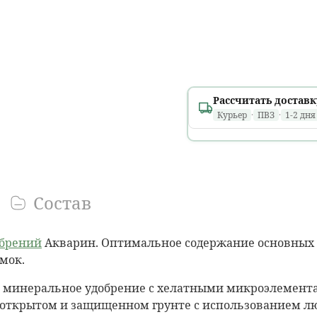
Рассчитать доставк
Курьер
·
ПВЗ
·
1-2 дня
Минск и областные
1 день
расчет...
В течение дня, в том 
Состав
Ориентировочно: вто
обрений
Акварин. Оптимальное содержание основных 
Районные города
мок.
1 день
расчет...
До
18:00
· только
пн–п
 минеральное удобрение с хелатными микроэлемента
 открытом и защищенном грунте с использованием лю
Ориентировочно: вто