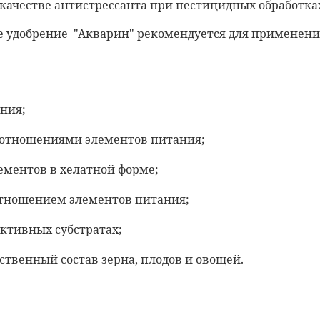
ачестве антистрессанта при пестицидных обработках
Деревни и агрогор
удобрение "Акварин" рекомендуется для применения
1–2 дня
расчет...
?
Только
пн–пт
· время 
Ориентировочно: 11 и
ния;
Пункты выдачи (ПВ
1–2 дня
расчет...
оотношениями элементов питания;
Самовывоз из
пунктов
ементов в хелатной форме;
отношением элементов питания;
ктивных субстратах;
твенный состав зерна, плодов и овощей.