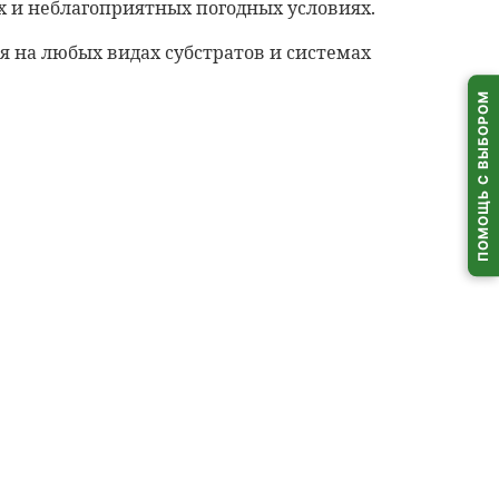
 и неблагоприятных погодных условиях.
одки
 на любых видах субстратов и системах
доставки на усмотрение водителя
ПОМОЩЬ С ВЫБОРОМ
ли среда, 12 августа
З)
 выдачи
по всей Беларуси