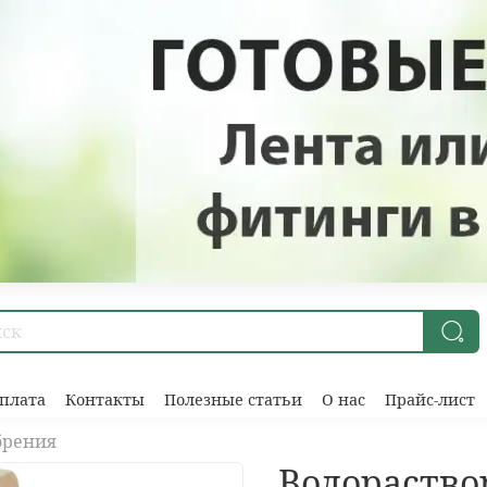
плата
Контакты
Полезные статьи
О нас
Прайс-лист
брения
Водораство