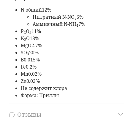
N общий
12%
Нитратный N-NO
5%
3
Аммиачный N-NH
7%
4
P
O
11%
2
5
K
O
18%
2
MgO
2.7%
SO
20%
3
B
0.015%
Fe
0.2%
Mn
0.02%
Zn
0.02%
Не содержит хлора
Форма:
Приллы
Отзывы