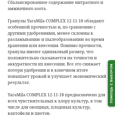
Сбалансированное содержание нитратного и
Самовывоз из
пунктов выдачи
по всей Беларуси
аммиачного азота.
Гранулы YaraMila COMPLEX 12-11-18 обладают
особенной прочностью и, по сравнению с
другими удобрениями, менее склонны к
разламыванию и пылеобразованию во время
хранения или внесения. Помимо прочности,
гранулы имеют одинаковый размер, что
положительно сказывается на точности и
аккуратности их внесении. Все это снижает
ПОМОЩЬ С ВЫБОРОМ
потери удобрения и в конечном итоге
повышает урожай и улучшает экономический
результат.
YaraMila COMPLEX 12-11-18 предназначено для
всех чувствительных к хлору культур, в том
числе для овощных, плодовых культур,
картофеля и цветов.