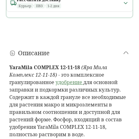
Курьер
·
ПВЗ
·
1-2 дня
Минск и областные города
1 день
расчет...
В течение дня, в том числе
после 18:00
Ориентировочно: вторник, 11 августа
Описание
Районные города
1 день
расчет...
YaraMila COMPLEX 12-11-18
(Яра Мила
До
18:00
· только
пн–пт
Комплекс 12-11-18)
- это комплексное
Ориентировочно: вторник, 11 августа
гранулированное
удобрение
для основной
заправки и подкормки различных культур.
Деревни и агрогородки
Содержит в каждой грануле все необходимые
1–2 дня
?
расчет...
для растения макро и микроэлементы в
Только
пн–пт
· время доставки на усмотрение водителя
правильном соотношении и доступной для
Ориентировочно: 11 или среда, 12 августа
растений форме. Фосфор, входящий в состав
удобрения YaraMila COMPLEX 12-11-18,
Пункты выдачи (ПВЗ)
полностью растворим в воде.
1–2 дня
расчет...