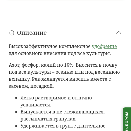
Минск и областные города
1 день
расчет...
В течение дня, в том числе
после 18:00
Ориентировочно: понедельник, 10 августа
Описание
Районные города
1 день
расчет...
Высокоэффективное комплексное
удобрение
До
18:00
· только
пн–пт
для основного внесения под все культуры.
Ориентировочно: понедельник, 10 августа
Азот, фосфор, калий по 16%. Вносится в почву
Деревни и агрогородки
под все культуры – осенью или под весеннюю
1–2 дня
?
расчет...
вспашку. Рекомендуется вносить вместе с
Только
пн–пт
· время доставки на усмотрение водителя
засевом, посадкой.
Ориентировочно: 10 или вторник, 11 августа
Легко растворимое и отлично
Пункты выдачи (ПВЗ)
усваивается.
1–2 дня
расчет...
Выпускается в не слеживающихся,
Самовывоз из
пунктов выдачи
по всей Беларуси
рассыпчатых гранулах.
Удерживается в грунте длительное