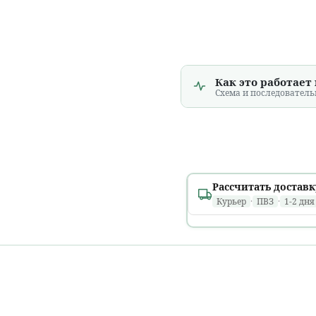
Как это работает
Схема и последователь
Рассчитать доставк
Курьер
·
ПВЗ
·
1-2 дня
Минск и областные
1 день
расчет...
В течение дня, в том 
Ориентировочно: вто