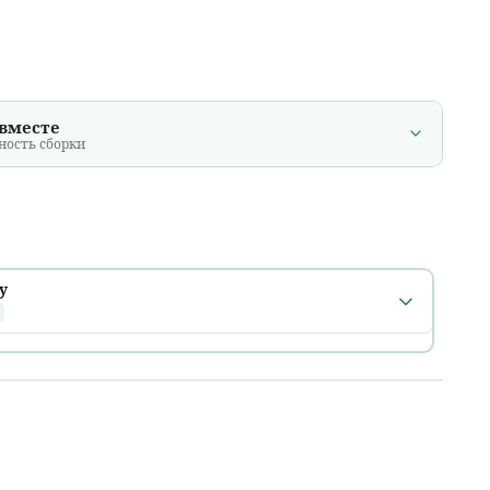
 вместе
ность сборки
у
 города
числе
после 18:00
рник, 11 августа