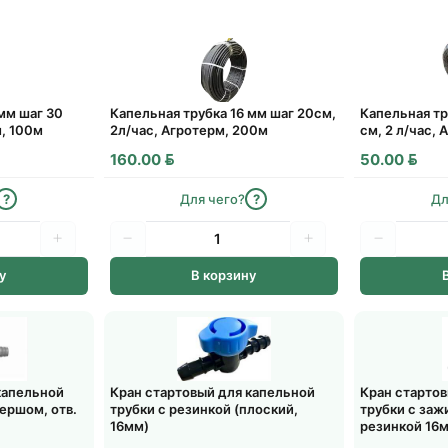
Районные города
1 день
расчет...
До
18:00
· только
пн–п
Ориентировочно: вто
 мм шаг 30
Капельная трубка 16 мм шаг 20см,
Капельная тр
м, 100м
2л/час, Агротерм, 200м
см, 2 л/час,
Деревни и агрогор
BYN
BYN
160.00
50.00
1–2 дня
расчет...
?
?
Для чего?
?
Дл
Только
пн–пт
· время 
Ориентировочно: 11 и
у
В корзину
Пункты выдачи (ПВ
1–2 дня
расчет...
Самовывоз из
пунктов
капельной
Кран стартовый для капельной
Кран старто
 ершом, отв.
трубки с резинкой (плоский,
трубки с заж
16мм)
резинкой 16м