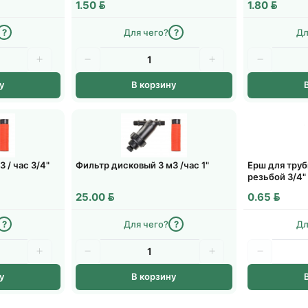
BYN
BYN
1.50
1.80
?
Для чего?
?
Дл
у
В корзину
 / час 3/4"
Фильтр дисковый 3 м3 /час 1"
Ерш для труб
резьбой 3/4"
BYN
BYN
25.00
0.65
?
Для чего?
?
Дл
у
В корзину