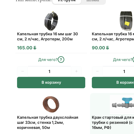
Капельная трубка 16 мм шаг 30
Капельная трубка 16
см, 2 л/час, Агротерм, 200м
см, 2 л/час, Агротер
BYN
BYN
165.00
90.00
Для чего?
?
Для чего?
В корзину
В корзин
Капельная трубка двухслойная
Кран стартовый для 
шаг 33см, стенка 1,2мм,
трубки с резинкой (с
коричневая, 50м
16мм, РФ)