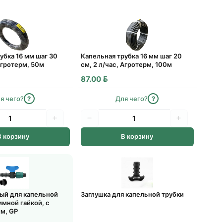
т
рник, 11 августа
убка 16 мм шаг 30
Капельная трубка 16 мм шаг 20
 Агротерм, 50м
см, 2 л/час, Агротерм, 100м
одки
BYN
87.00
я чего?
?
Для чего?
?
доставки на усмотрение водителя
ли среда, 12 августа
В корзину
В корзину
З)
 выдачи
по всей Беларуси
вый для капельной
Заглушка для капельной трубки
имной гайкой, с
м, GP