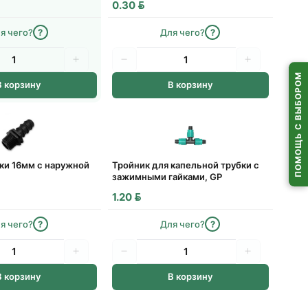
BYN
0.30
я чего?
?
Для чего?
?
ПОМОЩЬ С ВЫБОРОМ
В корзину
В корзину
ки 16мм с наружной
Тройник для капельной трубки с
зажимными гайками, GP
BYN
1.20
я чего?
?
Для чего?
?
В корзину
В корзину