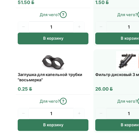
BYN
BYN
51.50
1.50
Для чего?
?
Для чего?
В корзину
В корзин
Заглушка для капельной трубки
Фильтр дисковый 3 м3
"восьмерка"
BYN
BYN
0.25
26.00
Для чего?
?
Для чего?
В корзину
В корзин