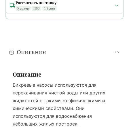
Рассчитать доставку
Курьер
·
ПВЗ
·
1-2 дня
Минск и областные города
1 день
расчет...
В течение дня, в том числе
после 18:00
Ориентировочно: среда, 12 августа
Описание
Районные города
1 день
расчет...
До
18:00
· только
пн–пт
Описание
Ориентировочно: среда, 12 августа
Вихревые насосы используются для
Деревни и агрогородки
перекачивания чистой воды или других
1–2 дня
?
расчет...
жидкостей с такими же физическими и
Только
пн–пт
· время доставки на усмотрение водителя
химическими свойствами. Они
Ориентировочно: 12 или четверг, 13 августа
используются для водоснабжения
Пункты выдачи (ПВЗ)
небольших жилых построек,
1–2 дня
расчет...