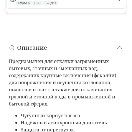
Курьер
·
ПВЗ
·
1-2 дня
Минск и областные города
1 день
расчет...
В течение дня, в том числе
после 18:00
Ориентировочно: вторник, 11 августа
Описание
Районные города
1 день
расчет...
Предназначен для откачки загрязненных
До
18:00
· только
пн–пт
бытовых, сточных и смешанных вод,
Ориентировочно: вторник, 11 августа
содержащих крупные включения (фекалии),
для опорожнения и осушения котлованов,
Деревни и агрогородки
подвалов и шахт, а также для откачивания
1–2 дня
?
расчет...
грязной и сточной воды в промышленной и
Только
пн–пт
· время доставки на усмотрение водителя
бытовой сферах.
Ориентировочно: 11 или среда, 12 августа
Чугунный корпус насоса.
Пункты выдачи (ПВЗ)
Надёжный асинхронный двигатель.
1–2 дня
расчет...
Защита от перегрузок.
Самовывоз из
пунктов выдачи
по всей Беларуси