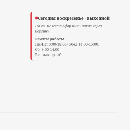
рник, 11 августа
одки
Сегодня воскресенье - выходной
Но вы можете оформить заказ через
корзину
доставки на усмотрение водителя
Режим работы:
ли среда, 12 августа
Пн-Пт: 9:00-18:00 (обед 14:00-15:00)
Сб: 9:00-14:00
Вс: выходной
З)
 выдачи
по всей Беларуси