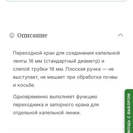
Минск и областные города
1 день
расчет...
В течение дня, в том числе
после 18:00
Ориентировочно: вторник, 11 августа
Описание
Районные города
1 день
расчет...
До
18:00
· только
пн–пт
Переходной кран для соединения капельной
Ориентировочно: вторник, 11 августа
ленты 16 мм (стандартный диаметр) и
слепой трубки 16 мм. Плоская ручка — не
Деревни и агрогородки
выступает, не мешает при обработке почвы
1–2 дня
?
расчет...
и косьбе.
Только
пн–пт
· время доставки на усмотрение водителя
Ориентировочно: 11 или среда, 12 августа
ПОМОЩЬ С ВЫБОРОМ
Одновременно выполняет функцию
переходника и запорного крана для
Пункты выдачи (ПВЗ)
отдельной капельной линии.
1–2 дня
расчет...
Самовывоз из
пунктов выдачи
по всей Беларуси