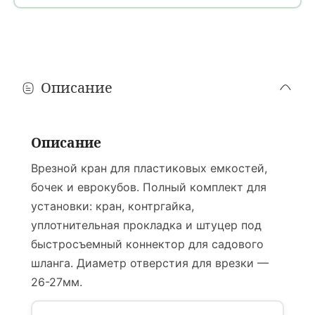
Минск и областные города
1 день
расчет...
В течение дня, в том числе
после 18:00
Ориентировочно: вторник, 11 августа
Описание
Районные города
1 день
расчет...
До
18:00
· только
пн–пт
Описание
Ориентировочно: вторник, 11 августа
Врезной кран для пластиковых емкостей,
Деревни и агрогородки
бочек и еврокубов. Полный комплект для
1–2 дня
?
расчет...
установки: кран, контргайка,
Только
пн–пт
· время доставки на усмотрение водителя
уплотнительная прокладка и штуцер под
Ориентировочно: 11 или среда, 12 августа
быстросъемный коннектор для садового
Пункты выдачи (ПВЗ)
шланга. Диаметр отверстия для врезки —
1–2 дня
расчет...
26-27мм.
Самовывоз из
пунктов выдачи
по всей Беларуси