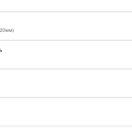
Ориентировочно: 11 и
Пункты выдачи (ПВ
1–2 дня
(20мм)
расчет...
Самовывоз из
пунктов
ь