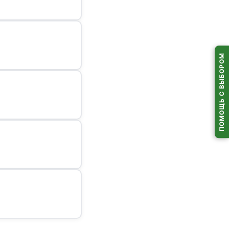
ли среда, 12 августа
З)
ПОМОЩЬ С ВЫБОРОМ
 выдачи
по всей Беларуси