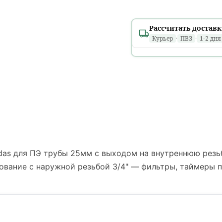
Рассчитать доставк
Курьер
·
ПВЗ
·
1-2 дня
Минск и областные
1 день
расчет...
В течение дня, в том 
Ориентировочно: вто
Районные города
1 день
расчет...
as для ПЭ трубы 25мм с выходом на внутреннюю резьб
До
18:00
· только
пн–п
ование с наружной резьбой 3/4" — фильтры, таймеры 
Ориентировочно: вто
Деревни и агрогор
1–2 дня
расчет...
?
Только
пн–пт
· время 