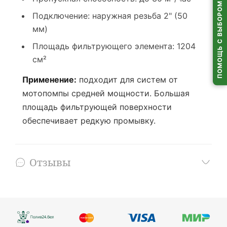
Пункты выдачи (ПВЗ)
ПОМОЩЬ С ВЫБОРОМ
1–2 дня
Подключение: наружная резьба 2" (50
расчет...
Самовывоз из
пунктов выдачи
по всей Беларуси
мм)
Площадь фильтрующего элемента: 1204
см²
Применение:
подходит для систем от
мотопомпы средней мощности. Большая
площадь фильтрующей поверхности
обеспечивает редкую промывку.
Отзывы